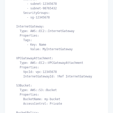
        - subnet-12345678

        - subnet-98765432

      SecurityGroups:

        - sg-12345678

  InternetGateway:

    Type: AWS::EC2::InternetGateway

    Properties:

      Tags:

        - Key: Name

          Value: MyInternetGateway

  VPCGatewayAttachment:

    Type: AWS::EC2::VPCGatewayAttachment

    Properties:

      VpcId: vpc-12345678

      InternetGatewayId: !Ref InternetGateway

  S3Bucket:

    Type: AWS::S3::Bucket

    Properties:

      BucketName: my-bucket

      AccessControl: Private

  BucketPolicy:
